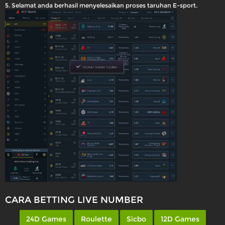
5. Selamat anda berhasil menyelesaikan proses taruhan E-sport.
CARA BETTING LIVE NUMBER
24D Games
Roulette
Sicbo
12D Games