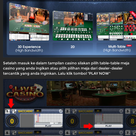
Setelah masuk ke dalam tampilan casino silakan pilih table-table meja
casino yang anda ingikan atau pilih pilihan meja dari dealer-dealer
tercantik yang anda inginkan. Lalu klik tombol "PLAY NOW"