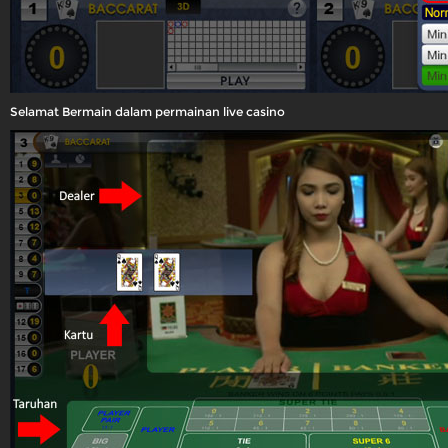
Selamat Bermain dalam permainan live casino